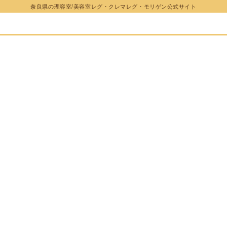
奈良県の理容室/美容室レグ・クレマレグ・モリゲン公式サイト